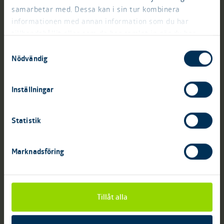
samarbetar med. Dessa kan i sin tur kombinera
informationen med annan information som du har
tillhandahållit eller som de har samlat in när du har
använt deras tjänster.
Samtyckesval
Nödvändig
Inställningar
Statistik
Skövde
Väring
Marknadsföring
Väring är ett mindre samhälle på
landet med bra bussförbindelser,
bland annat med Skövde och Tidan. I
Väring finns förskola,
Tillåt alla
fritidsverksamhet och grundskola
(ålder 6-12 år). Cirka 1 km söder om