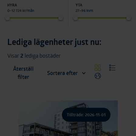
HYRA
YTA
0
–
12 724
kr/mån
27
–
96
kvm
Lediga lägenheter just nu:
Visar
2
lediga bostäder
Återställ
Sortera efter
Använd rutnäts
Använd li
Återställ filter
filter
Visa karta
Tillträde: 2026-11-01