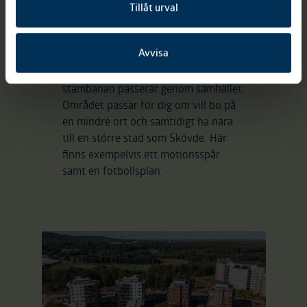
samhället, intill väg 200, finns en
Tillåt urval
bensinstation. I Väring finns en 24 Sju
butik, en obemannad matbutik som är
Avvisa
tillgänglig dygnet runt. Sydost om
samhället ligger idrottsplatsen. Västra
stambanan passerar genom samhället.
Området passar för dig om vill bo på
en mindre ort och samtidigt ha nära
till en större stad som Skövde. Här
finns exempelvis ett motionsspår
samt en fotbollsplan.