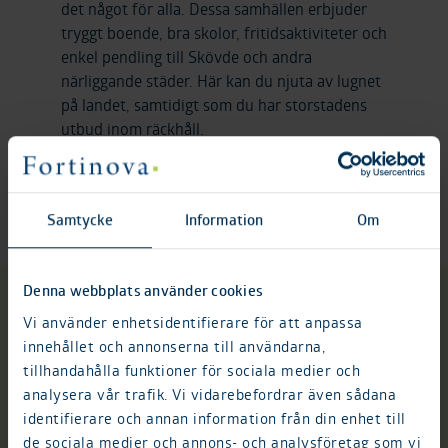
det något för alla. Dessa samhällen erbjuder
tryggt boende, bra skolor, fritidsaktiviteter och
enkel pendling till Skövde och andra
närliggande städer. Här kan du njuta av lugnet
på landet, samtidigt som du har storstadens
utbud inom räckhåll.
Samtycke
Information
Om
Denna webbplats använder cookies
Vi använder enhetsidentifierare för att anpassa
Våra områden i
innehållet och annonserna till användarna,
tillhandahålla funktioner för sociala medier och
analysera vår trafik. Vi vidarebefordrar även sådana
Skövde
identifierare och annan information från din enhet till
de sociala medier och annons- och analysföretag som vi