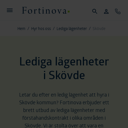
Hoppa till huvudinnehållet
Sök
Mina sidor
Konta
Fortinova
Hem
/
Hyr hos oss
/
Lediga lägenheter
/
Skövde
Lediga lägenheter
i Skövde
Letar du efter en ledig lägenhet att hyra i
Skövde kommun? Fortinova erbjuder ett
brett utbud av lediga lägenheter med
förstahandskontrakt i olika områden i
Skövde. Vi är stolta över att vara en