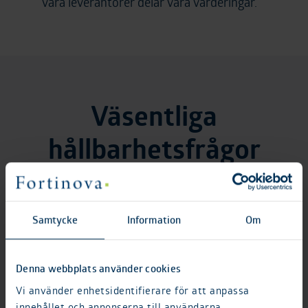
våra leverantörer delar våra värderingar.
Väsentliga
hållbarhetsfrågor
Med väsentlighetsanalysen som
utgångspunkt har vi identifierat och
Samtycke
Information
Om
prioriterat våra viktigaste
hållbarhetsfrågor. Analysen fungerar som
grund för utvecklingen av ett ännu mer
Denna webbplats använder cookies
strukturerat och integrerat
Vi använder enhetsidentifierare för att anpassa
hållbarhetsarbete. Styrelsen har det
innehållet och annonserna till användarna,