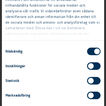
övergripande ansvaret för
tillhandahålla funktioner för sociala medier och
hållbarhetsfrågor hos Fortinova.
analysera vår trafik. Vi vidarebefordrar även sådana
identifierare och annan information från din enhet till
de sociala medier och annons- och analysföretag som vi
samarbetar med. Dessa kan i sin tur kombinera
informationen med annan information som du har
tillhandahållit eller som de har samlat in när du har
använt deras tjänster.
Samtyckesval
Nödvändig
Inställningar
Statistik
Marknadsföring