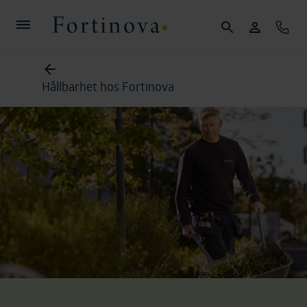
Hoppa till huvudinnehållet
Sök
Mina sidor
Konta
Fortinova
Hållbarhet hos Fortinova