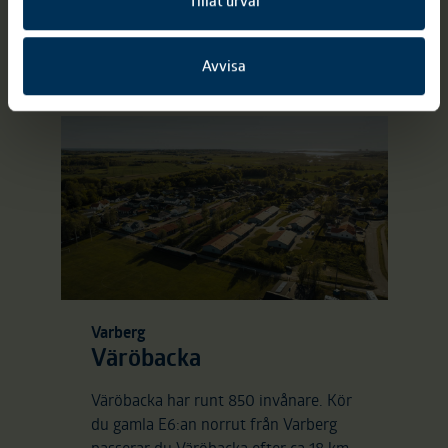
Tillåt urval
Bra cykelvägar finns över hela orten
och ”cykelnätet” byggs ständigt ut.
Avvisa
Varberg
Väröbacka
Väröbacka har runt 850 invånare. Kör
du gamla E6:an norrut från Varberg
passerar du Väröbacka efter ca 18 km.