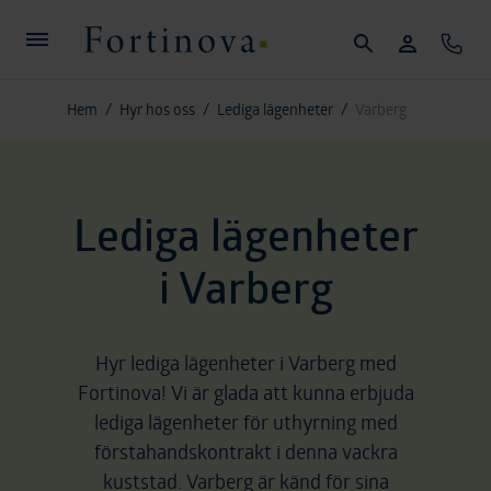
Hoppa till huvudinnehållet
Sök
Mina sidor
Konta
Fortinova
Hem
/
Hyr hos oss
/
Lediga lägenheter
/
Varberg
Lediga lägenheter
i Varberg
Hyr lediga lägenheter i Varberg med
Fortinova! Vi är glada att kunna erbjuda
lediga lägenheter för uthyrning med
förstahandskontrakt i denna vackra
kuststad. Varberg är känd för sina