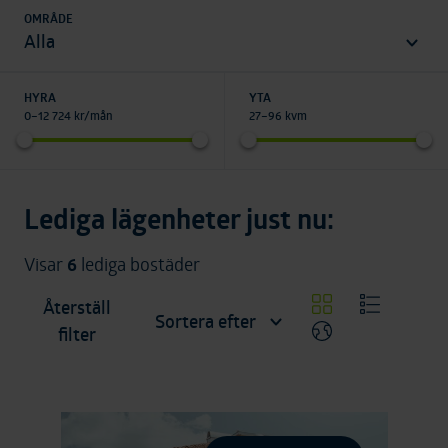
OMRÅDE
områden
Alla
HYRA
YTA
0
–
12 724
kr/mån
27
–
96
kvm
Lediga lägenheter just nu:
Visar
6
lediga bostäder
Återställ
Sortera efter
Använd rutnäts
Använd li
Återställ filter
filter
Visa karta