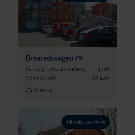
Brearedsvägen 79
Varberg, Centrala Varberg
2 rok
7 794 kr/mån
52 kvm
Våning BV
Tillträde: 2026-11-01