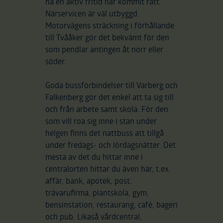
ha en aktiv fritid har kommit rätt.
Närservicen är väl utbyggd.
Motorvägens sträckning i förhållande
till Tvååker gör det bekvämt för den
som pendlar antingen åt norr eller
söder.
Goda bussförbindelser till Varberg och
Falkenberg gör det enkel att ta sig till
och från arbete samt skola. För den
som vill roa sig inne i stan under
helgen finns det nattbuss att tillgå
under fredags- och lördagsnätter. Det
mesta av det du hittar inne i
centralorten hittar du även här, t.ex.
affär, bank, apotek, post,
trävarufirma, plantskola, gym,
bensinstation, restaurang, café, bageri
och pub. Likaså vårdcentral,