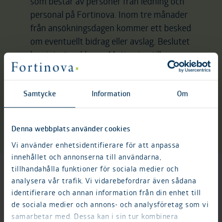
som består av personer från ledning och
personal på Fortinova. Inom tre månader
från ansökningsdagen kommer ett besked
om eventuellt bidrag eller avslag. Beslutet
kan inte överklagas. Motivering till
beviljande av bidrag eller avslag lämnas
inte. Bidraget ska användas till det
Samtycke
Information
Om
ändamål som angivits i ansökan.
Fortinovafonden förbehåller sig rätten att
i sin kommunikation använda beviljade
Denna webbplats använder cookies
bidrag som marknadsföring av fonden.
Vi använder enhetsidentifierare för att anpassa
innehållet och annonserna till användarna,
Ansök här
tillhandahålla funktioner för sociala medier och
analysera vår trafik. Vi vidarebefordrar även sådana
identifierare och annan information från din enhet till
Beviljade projekt
de sociala medier och annons- och analysföretag som vi
samarbetar med. Dessa kan i sin tur kombinera