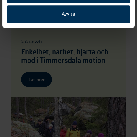
Läs mer
Avvisa
2023-02-13
Enkelhet, närhet, hjärta och
mod i Timmersdala motion
Läs mer