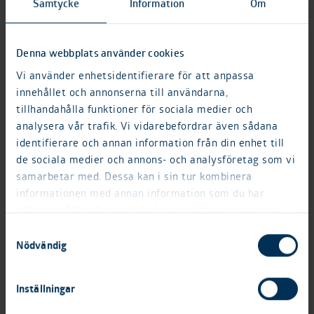
Samtycke
Information
Om
övrigt material från årsstämma finns
tillgängligt.
Denna webbplats använder cookies
Vi använder enhetsidentifierare för att anpassa
För ytterligare information, vänligen
innehållet och annonserna till användarna,
kontakta:
tillhandahålla funktioner för sociala medier och
John Wennevid, CFO och ansvarig för IR
analysera vår trafik. Vi vidarebefordrar även sådana
identifierare och annan information från din enhet till
Fortinova Fastigheter AB (publ),
de sociala medier och annons- och analysföretag som vi
jw@fortinova.se
samarbetar med. Dessa kan i sin tur kombinera
informationen med annan information som du har
tillhandahållit eller som de har samlat in när du har
Informationen lämnades för offentliggörande
använt deras tjänster.
Samtyckesval
den 12 maj 2026 kl. 15.00 CET.
Nödvändig
Inställningar
Om Fortinova
Fortinova är ett växande fastighetsbolag