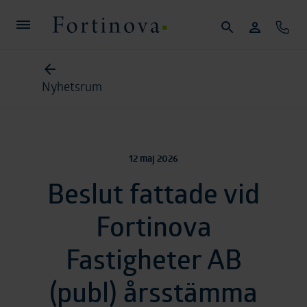
Hoppa till huvudinnehållet
Sök
Mina sidor
Konta
Fortinova
Nyhetsrum
12 maj 2026
Beslut fattade vid
Fortinova
Fastigheter AB
(publ) årsstämma