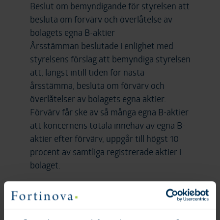
Beslut om bemyndigande för styrelsen att
besluta om förvärv och överlåtelse av
bolagets egna B-aktier
Årsstämman beslutade i enlighet med
styrelsens förslag att bemyndiga styrelsen
att, längst intill tiden för nästa
årsstämma, besluta om förvärv och
överlåtelser av bolagets egna aktier.
Förvärv får ske av så många egna B-aktier
att koncernens totala innehav av egna B-
aktier efter förvärv, uppgår till högst 10
procent av samtliga registrerade aktier i
bolaget.
Protokoll fört vid årsstämman kommer
att publiceras på Fortinovas hemsida
inom två veckor och på den plats där